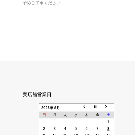
予めご了承ください
実店舗営業日
2026年 8月
日
月
火
水
木
金
土
1
2
3
4
5
6
7
8