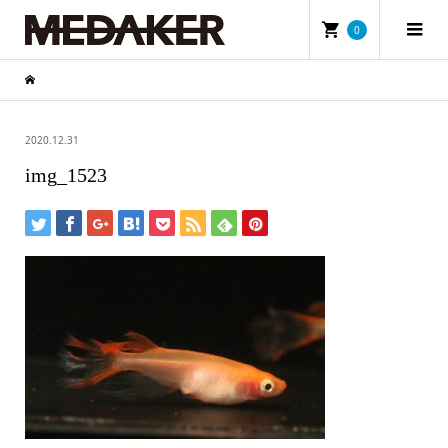
0
2020.12.31
img_1523