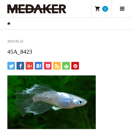
0
2024.06.22
45A_8423