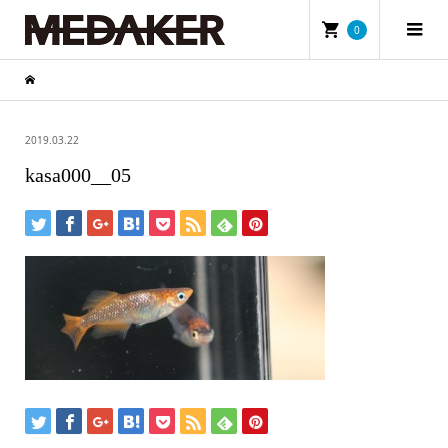
0
2019.03.22
kasa000__05