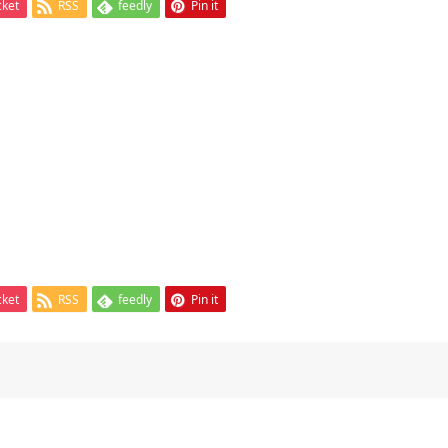
cket
RSS
feedly
Pin it
cket
RSS
feedly
Pin it