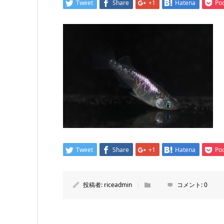
Tweet
Share
+1
Hatena
Po
Tweet
Share
+1
Hatena
Po
投稿者:
riceadmin
コメント:
0