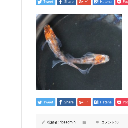
Tweet
Share
+1
Hatena
Po
Tweet
Share
+1
Hatena
Po
投稿者:
riceadmin
コメント:
0