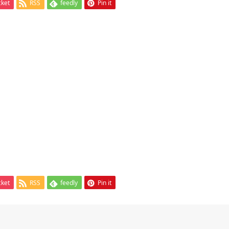
cket
RSS
feedly
Pin it
cket
RSS
feedly
Pin it