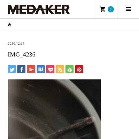
0
2020.12.31
IMG_4236