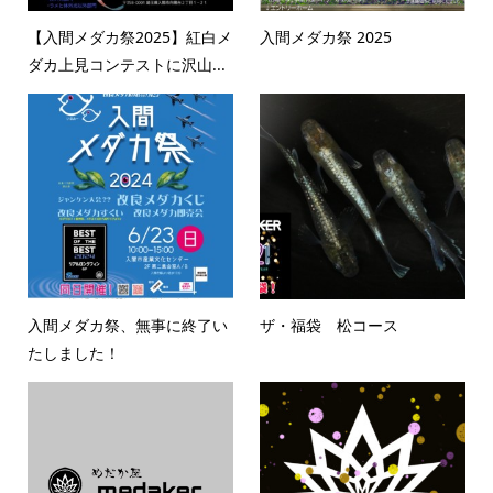
【入間メダカ祭2025】紅白メ
入間メダカ祭 2025
ダカ上見コンテストに沢山...
入間メダカ祭、無事に終了い
ザ・福袋 松コース
たしました！