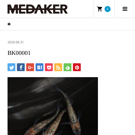
0
2020.08.31
BK00001