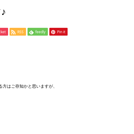
♪
cket
RSS
feedly
Pin it
っている方はご存知かと思いますが、