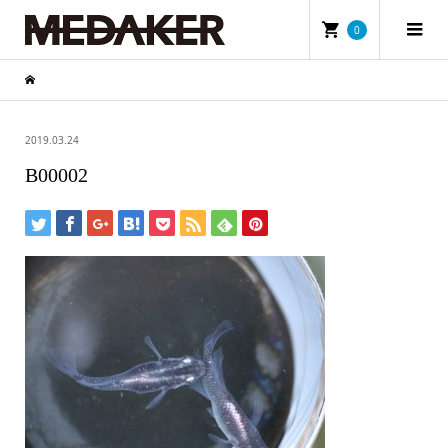
0
2019.03.24
B00002