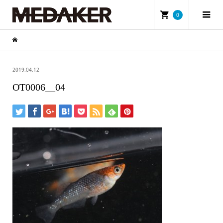
0
2019.04.12
OT0006__04