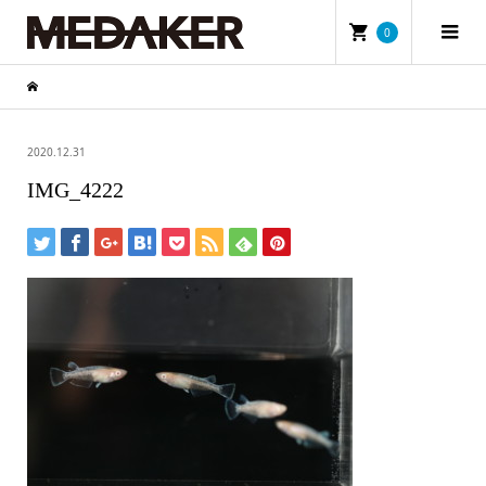
0
2020.12.31
IMG_4222