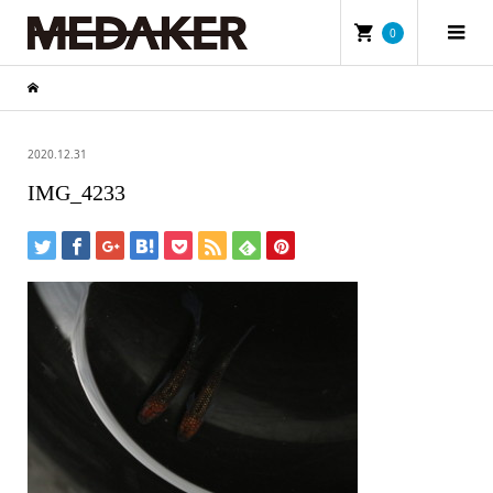
0
2020.12.31
IMG_4233