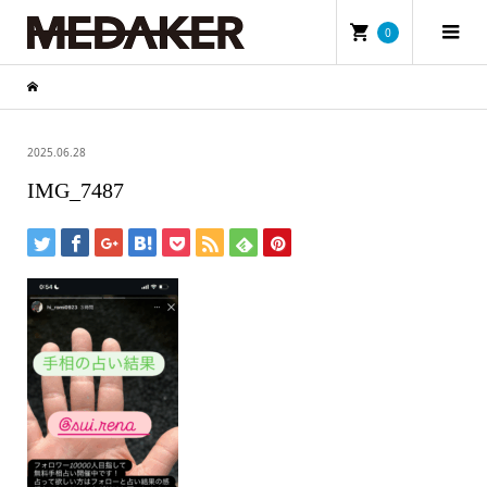
0
2025.06.28
IMG_7487